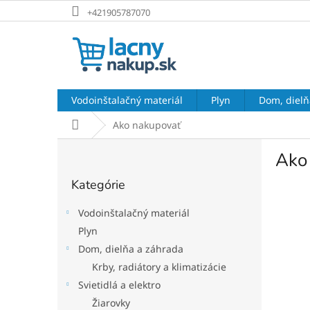
Prejsť
+421905787070
na
obsah
Vodoinštalačný materiál
Plyn
Dom, dielň
Domov
Ako nakupovať
B
Ako
o
Preskočiť
č
Kategórie
kategórie
n
ý
Vodoinštalačný materiál
p
Plyn
a
Dom, dielňa a záhrada
n
e
Krby, radiátory a klimatizácie
l
Svietidlá a elektro
Žiarovky