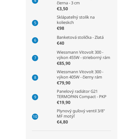
čierna - 3 cm
€3,50
Sklápateľný stolík na
kolieskch
€98
Banketová stolička - Zlatá
€40
Wiessmann Vitovolt 300 -
výkon 455W - strieborný rám
€85,90
Wiessmann Vitovolt 300 -
výkon 405W - čierny rám
€79,90
Panelový radiátor G21
TERMOPAN Compact - PKP
€19,90
Plynový guľový ventil 3/8"
MF motýľ
€4,80