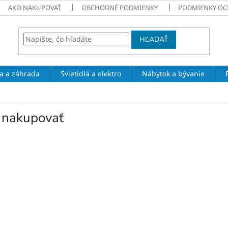
AKO NAKUPOVAŤ
OBCHODNÉ PODMIENKY
PODMIENKY OC
HĽADAŤ
a a záhrada
Svietidlá a elektro
Nábytok a bývanie
 nakupovať