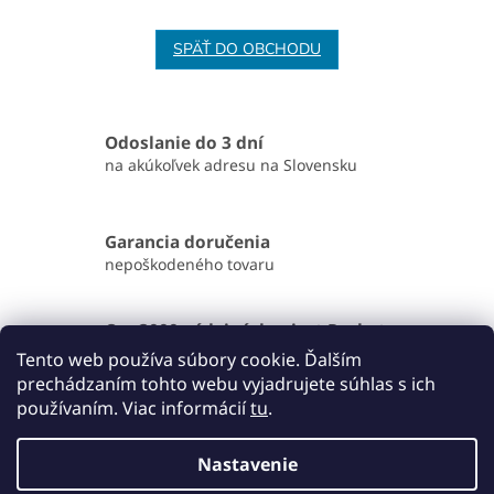
SPÄŤ DO OBCHODU
Odoslanie do 3 dní
na akúkoľvek adresu na Slovensku
Garancia doručenia
nepoškodeného tovaru
Cez 3000 výdajných miest Packety
po celom Slovensku alebo osobný odber v našom
Tento web používa súbory cookie. Ďalším
sklade
prechádzaním tohto webu vyjadrujete súhlas s ich
používaním. Viac informácií
tu
.
Z
á
Nastavenie
Vytvoril Shoptet
p