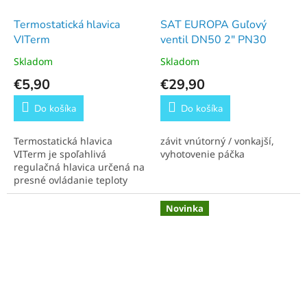
Termostatická hlavica
SAT EUROPA Guľový
VITerm
ventil DN50 2" PN30
Skladom
Skladom
€5,90
€29,90
Do košíka
Do košíka
Termostatická hlavica
závit vnútorný / vonkajší,
VITerm je spoľahlivá
vyhotovenie páčka
regulačná hlavica určená na
presné ovládanie teploty
vykurovacích telies. Vďaka
jednoduchému nastaveniu a
Novinka
širokému rozsahu teplôt je...