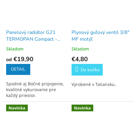
Panelový radiátor G21
Plynový guľový ventil 3/8"
TERMOPAN Compact -
MF motýľ
PKP
Skladom
Skladom
€19,90
€4,80
od
DETAIL
Do košíka
Spodné aj Bočné pripojenie,
Vyrobené v Taliansku.
kvalitné vykurovanie pre
každý priestor.
Novinka
Novinka