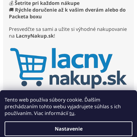
💰
Šetrite pri každom nákupe
🚚
Rýchle doručenie až k vašim dverám alebo do
Packeta boxu
Presvedčte sa sami a užite si výhodné nakupovanie
na
LacnyNakup.sk
!
Tento web používa súbory cookie. Ďalším
prechádzaním tohto webu vyjadrujete súhlas s ich
používaním. Viac informácií
tu
.
Z
á
Nastavenie
Vytvoril Shoptet
p