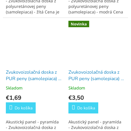
- Zvukovoizolačná doska z
- Zvukovoizolačná doska z
o
polyuretánovej peny
polyuretánovej peny
p
(samolepiaca) - žltá Cena je
(samolepiaca) - modrá Cena
za 1 kus. Rozmery 50x50x1
je za 1 kus. Rozmery
e
(cm)
50x50x1,50 (cm)
Novinka
p
l
n
o
m
v
Zvukovoizolačná doska z
Zvukovoizolačná doska z
ý
PUR peny (samolepiaca) -
PUR peny (samolepiaca) -
čierna - 1.5 cm
čierna - 3 cm
h
Skladom
Skladom
o
€1,69
€3,50
d
Do košíka
Do košíka
n
ý
Akustický panel - pyramída
Akustický panel - pyramída
c
- Zvukovoizolačná doska z
- Zvukovoizolačná doska z