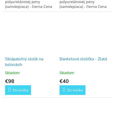
polyuretánovej peny
polyuretánovej peny
h
(samolepiaca) - čierna Cena
(samolepiaca) - čierna Cena
c
je za 1 kus. Rozmery
je za 1 kus. Rozmery 50x50x3
50x50x1,50 (cm)
(cm)
i
e
n
!
Sklápateľný stolík na
Banketová stolička - Zlatá
kolieskch
Skladom
Skladom
€98
€40
Do košíka
Do košíka