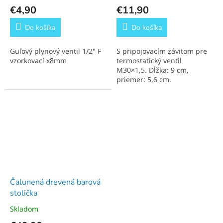
€4,90
€11,90
Do košíka
Do košíka
Guľový plynový ventil 1/2" F
S pripojovacím závitom pre
vzorkovací x8mm
termostatický ventil
M30×1,5. Dĺžka: 9 cm,
priemer: 5,6 cm.
Čalunená drevená barová
stolička
Skladom