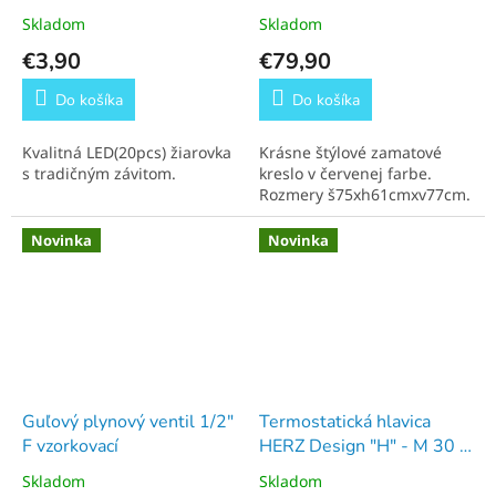
Skladom
Skladom
€3,90
€79,90
Do košíka
Do košíka
Kvalitná LED(20pcs) žiarovka
Krásne štýlové zamatové
s tradičným závitom.
kreslo v červenej farbe.
Rozmery š75xh61cmxv77cm.
Novinka
Novinka
Guľový plynový ventil 1/2"
Termostatická hlavica
F vzorkovací
HERZ Design "H" - M 30 x
1,5
Skladom
Skladom