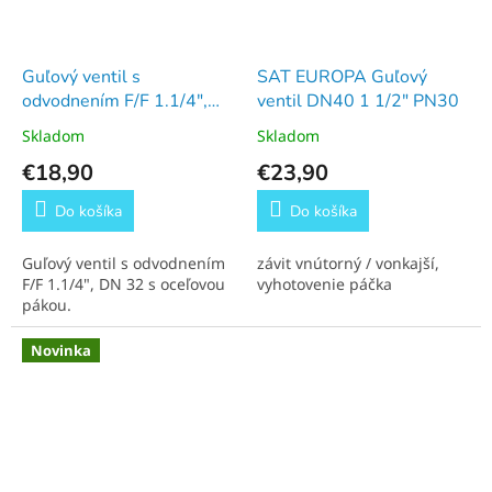
Guľový ventil s
SAT EUROPA Guľový
odvodnením F/F 1.1/4",
ventil DN40 1 1/2" PN30
DN 32
Skladom
Skladom
€18,90
€23,90
Do košíka
Do košíka
Guľový ventil s odvodnením
závit vnútorný / vonkajší,
F/F 1.1/4", DN 32 s oceľovou
vyhotovenie páčka
pákou.
Novinka