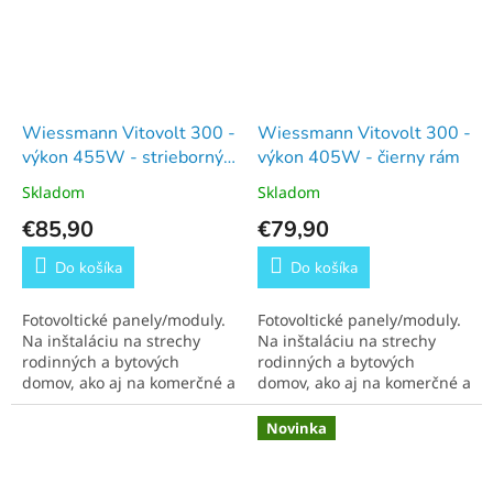
Wiessmann Vitovolt 300 -
Wiessmann Vitovolt 300 -
výkon 455W - strieborný
výkon 405W - čierny rám
rám
Skladom
Skladom
€85,90
€79,90
Do košíka
Do košíka
Fotovoltické panely/moduly.
Fotovoltické panely/moduly.
Na inštaláciu na strechy
Na inštaláciu na strechy
rodinných a bytových
rodinných a bytových
domov, ako aj na komerčné a
domov, ako aj na komerčné a
priemyselné budovy.
priemyselné budovy.
Novinka