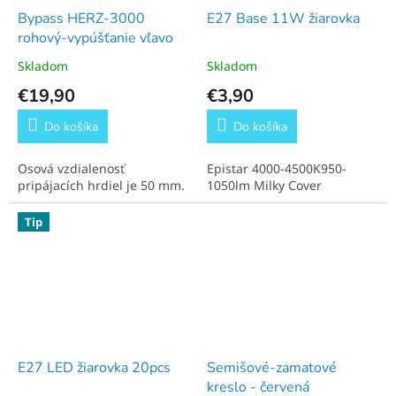
Bypass HERZ-3000
E27 Base 11W žiarovka
rohový-vypúšťanie vľavo
Skladom
Skladom
€19,90
€3,90
Do košíka
Do košíka
Osová vzdialenosť
Epistar 4000-4500K950-
pripájacích hrdiel je 50 mm.
1050lm Milky Cover
Tip
E27 LED žiarovka 20pcs
Semišové-zamatové
kreslo - červená