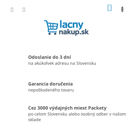
Prejsť
NÁKU
na
obsah
KOŠÍK
V
i
Odoslanie do 3 dní
t
na akúkoľvek adresu na Slovensku
a
j
Garancia doručenia
t
nepoškodeného tovaru
e
n
Cez 3000 výdajných miest Packety
a
po celom Slovensku alebo osobný odber v našom
L
sklade
a