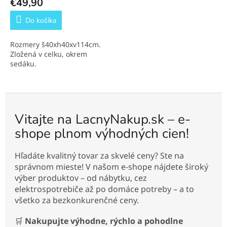
€49,90
Do košíka
Rozmery š40xh40xv114cm.
Zložená v celku, okrem
sedáku.
Vitajte na LacnyNakup.sk – e-
shope plnom výhodných cien!
Hľadáte kvalitný tovar za skvelé ceny? Ste na
správnom mieste! V našom e-shope nájdete široký
výber produktov – od nábytku, cez
elektrospotrebiče až po domáce potreby – a to
všetko za bezkonkurenčné ceny.
🛒
Nakupujte výhodne, rýchlo a pohodlne