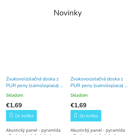
c
Novinky
n
y
N
a
k
u
p
.
Zvukovoizolačná doska z
Zvukovoizolačná doska z
s
PUR peny (samolepiaca) -
PUR peny (samolepiaca) -
k
žltá- 1 cm
modrá- 1.5 cm
Skladom
Skladom
–
€1,69
€1,69
e
-
Do košíka
Do košíka
s
h
Akustický panel - pyramída
Akustický panel - pyramída