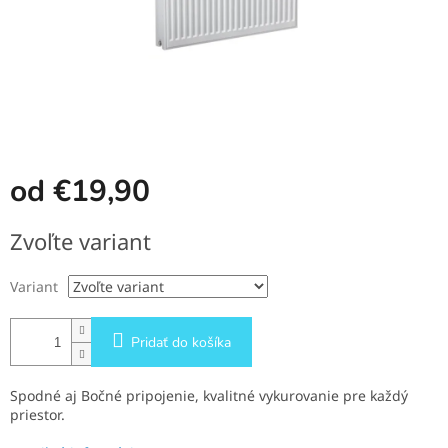
od
€19,90
Jednotková
Zvoľte variant
cena:
Variant
Pridať do košíka
Spodné aj Bočné pripojenie, kvalitné vykurovanie pre každý
priestor.