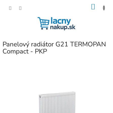
Prejsť
NÁKU
na
obsah
KOŠÍK
Panelový radiátor G21 TERMOPAN
Compact - PKP