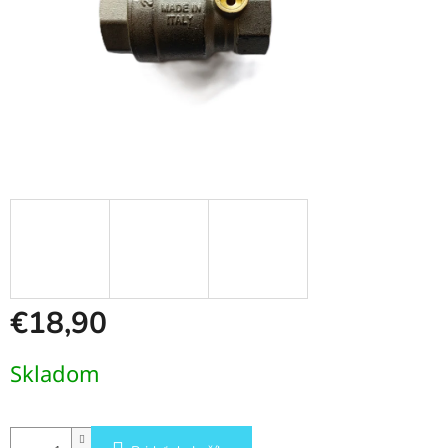
€18,90
Jednotková
Skladom
cena: